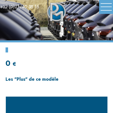
+32 (0)71/40 38 16
0
€
Les
"Plus"
de ce modèle