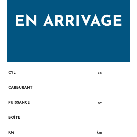
CYL
cc
CARBURANT
PUISSANCE
cv
BOÎTE
KM
km