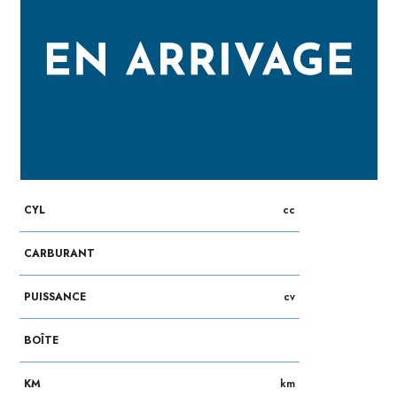
CYL
cc
CARBURANT
PUISSANCE
cv
BOÎTE
KM
km