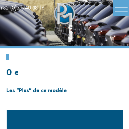
+32 (0)71/40 38 16
0
€
Les
"Plus"
de ce modèle