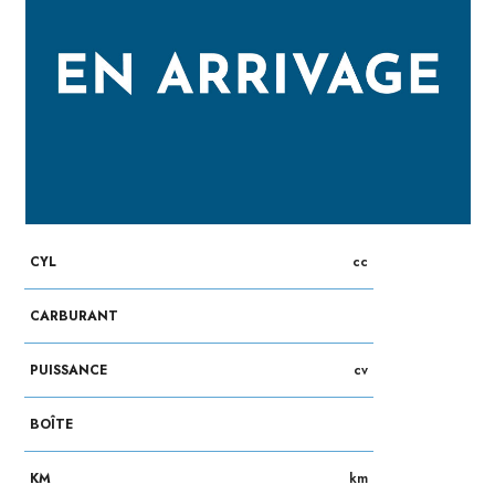
CYL
cc
CARBURANT
PUISSANCE
cv
BOÎTE
KM
km