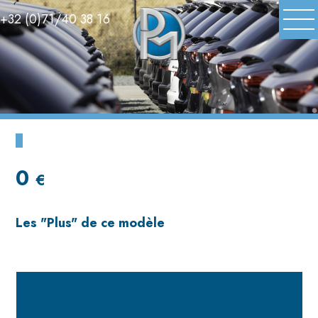
+32 (0)71/40 38 16
0
€
Les
"Plus"
de ce modèle